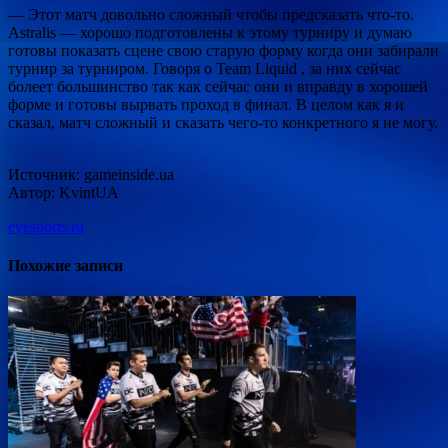
— Этот матч довольно сложный чтобы предсказать что-то.
Astralis — хорошо подготовлены к этому турниру и думаю
готовы показать сцене свою старую форму когда они забирали
турнир за турниром. Говоря о Team Liquid , за них сейчас
болеет большинство так как сейчас они и вправду в хорошей
форме и готовы вырвать проход в финал. В целом как я и
сказал, матч сложный и сказать чего-то конкретного я не могу.
Источник: gameinside.ua
Автор: KvintUA
eyesports.ru
Похожие записи