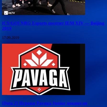
[CS:GO] NRG Esports посетит IEM XIV — Beijing
2019
17.09.2019
[Dota 2] Игроки Pavaga Junior покинули