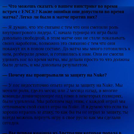
— Что можешь сказать о вашем винстрике во время
встреч с ENCE? Какие ошибки они допустили во время
матча? Легко ли было в матче против них?
— Я думаю, что это связано с тем что они сменили роль
внутриигрового лидера. С начала турнира их игра была
довольно свободной, в этом матче они не стали показывать
своих наработок, возможно это связанно с тем что они
покажут их в новом составе. До матча мы много готовились к
ним, разбирали демки, и готовились к ним. Они не смогли
удивить нас во время матча, мы делали просто то что должны
были делать, и мы довольны результатом.
— Почему вы проигрывали за защиту на Nuke?
— У нас недостаточно опыта игры за защиту на Nuke. Мы
меняли роли, где-то месяц или 2 месяца назад, и многие
команды доминирующие над нами в некоторых позициях,
были удивлены. Мы работаем над этим, с каждой игрой мы
оттачиваем свой скилл игры на Nuke. И я думаю что если ты
хорошо играешь за атаку, то как бы ты не играл за защиту, ты
всегда можешь вернуть игру в свое русло как мы сделали
сегодня.
— Вы первая команда из Австралии которая попала в