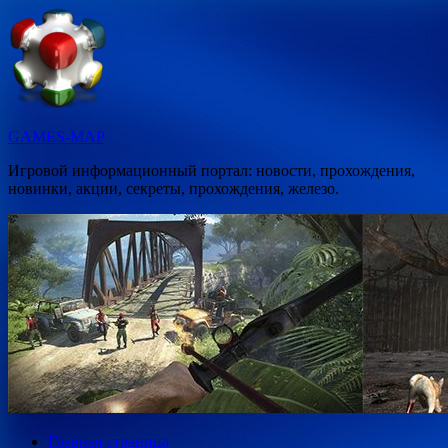
Перейти
к
содержимому
GAMES-MAP
Игровой информационный портал: новости, прохождения,
новинки, акции, секреты, прохождения, железо.
Главная страница