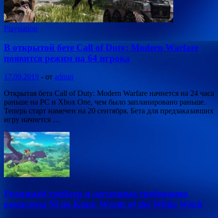
Playstation
В открытой бете Call of Duty: Modern Warfare
появится режим на 64 игрока
17.09.2019
-
от
admin
Открытая бета Call of Duty: Modern Warfare начнется на 24 часа
раньше на PC и Xbox One, чем было запланировано раньше.
Теперь старт намечен на 20 сентября. Бета для предзаказавших
игру начнется …
Релизный трейлер и системные требования
ремастера Ni no Kuni: Wrath of the White Witch