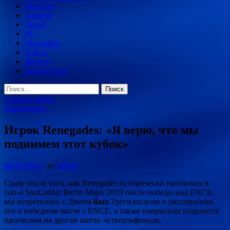
Новости
Android
Дота2
PC
Playstation
X-Box
Железо
Киберспорт
Найти:
Главное меню
Киберспорт
Игрок Renegades: «Я верю, что мы
поднимем этот кубок»
08.09.2019
-
от
admin
Сразу после того, как Renegades исторически пробилась в
топ-4 StarLadder Berlin Major 2019 после победы над ENCE,
мы встретились с Джеем
liazz
Трегиллгасом и расспросили
его о победном матче с ENCE, а также попросили поделится
прогнозом на другие матчи четвертьфинала.