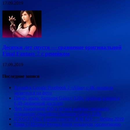
17.09.2019
Десятки лет спустя — сравнение оригинальной
Final Fantasy 7 с ремейком
17.09.2019
Последние записи
Хромбук Google Pixelbook 2 «Atlas» с 4K-экраном
засветился на фото
Грядёт анонс Samsung Galaxy A20s: тройная камера и
6,49-дюймовый дисплей
Чип Snapdragon 450 и четыре камеры: раскрыто
оснащение смартфона Samsung Galaxy A20s
[CS:GO] NRG Esports посетит IEM XIV — Beijing 2019
[Dota 2] Игроки Pavaga Junior покинули организацию