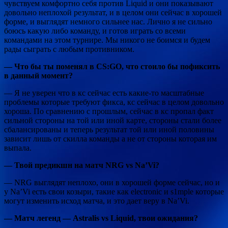
чувствуем комфортно себя против Liquid и они показывают
довольно неплохой результат, и в целом они сейчас в хорошей
форме, и выглядят немного сильнее нас. Лично я не сильно
боюсь какую либо команду, и готов играть со всеми
командами на этом турнире. Мы никого не боимся и будем
рады сыграть с любым противником.
— Что бы ты поменял в CS:GO, что стоило бы пофиксить
в данный момент?
— Я не уверен что в кс сейчас есть какие-то масштабные
проблемы которые требуют фикса, кс сейчас в целом довольно
хороша. По сравнению с прошлым, сейчас в кс пропал факт
сильной стороны на той или иной карте, стороны стали более
сбалансированы и теперь результат той или иной половины
зависит лишь от скилла команды а не от стороны которая им
выпала.
— Твой предикшн на матч NRG vs Na’Vi?
— NRG выглядят неплохо, они в хорошей форме сейчас, но и
у Na’Vi есть свои козыри, такие как electronic и s1mple которые
могут изменить исход матча, и это дает веру в Na’Vi.
— Матч легенд — Astralis vs Liquid, твои ожидания?