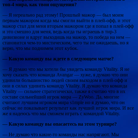
топ-4 мира, как твои ощущения?
— Я нереально рад этому! Прошлый мажор — был моим
первым мажором когда мы смогли выйти в плей-офф, и этот
мажор стал для меня вторым мажором где я попал в плей-офф
и это смешно для меня, ведь когда ты играешь в тир-3
дивизионе и вдруг выходишь на мажор, то победа на нем —
становится чем-то мистическим, чего ты не ожидаешь, но я
верю, что мы поднимем этот кубок.
— Какую команду вы ждете в следующем матче?
— Я думаю что мы хотели бы увидеть команду Vitality. Я не
хочу сказать что команда Avangar — хуже, я думаю что они
удивили большинство людей своим выходом в плей-офф и
они в силах удивить команду Vitality. Я думаю что команда
Vitality — сильнее стратегически, также я считаю что в их
составе сильнейший игрок мира — ZyWoo. Да, многие
считают лучшим игроком мира s1mple но я думаю, что он
сейчас не показывает результат как лучший игрок мира. И все
же я надеюсь что мы сможем играть с командой Vitality.
— Какую команду вы опасаетесь на этом турнире?
— Не думаю что какие-то команды нас напрягают. Мы