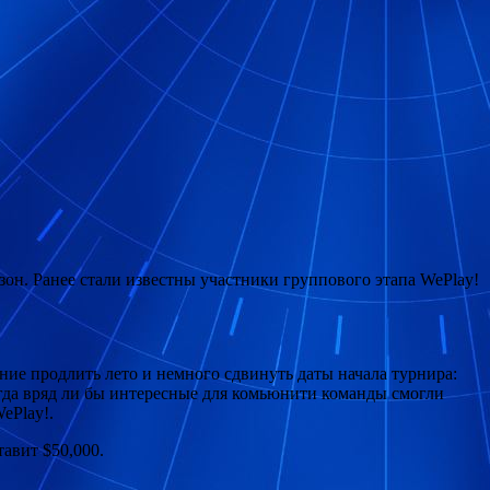
езон. Ранее стали известны участники группового
этапа WePlay!
ие продлить лето и немного сдвинуть даты начала турнира:
огда вряд ли бы интересные для комьюнити команды смогли
WePlay!.
тавит $50,000.