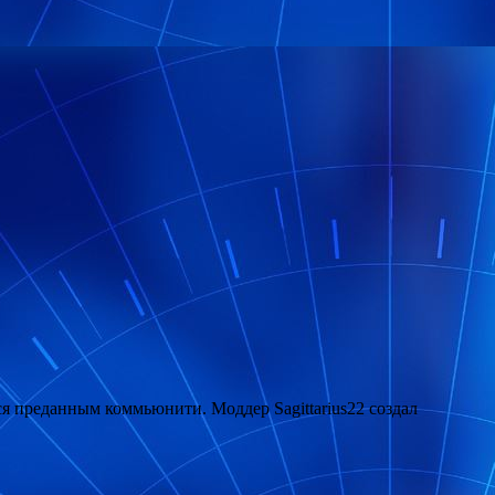
тся преданным коммьюнити. Моддер Sagittarius22 создал