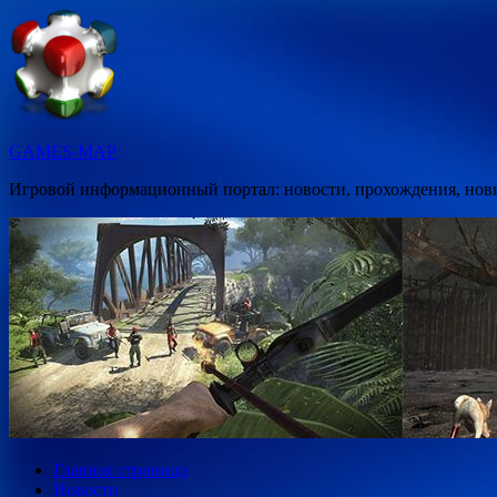
Перейти
к
содержимому
GAMES-MAP
Игровой информационный портал: новости, прохождения, новин
Главная страница
Новости