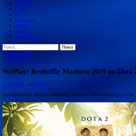
Android
Дота2
PC
Playstation
X-Box
Железо
Киберспорт
Найти:
Главное меню
Киберспорт
WePlay! Reshuffle Madness 2019 по Dota 
14.09.2019
-
от
admin
Организаторы WePlay! Reshuffle Madness 2019 сообщили о том, 