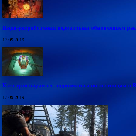
Инди-разработчики недовольны обновлением рек
17.09.2019
Клэптрэп научился подниматься по лестницам в B
17.09.2019