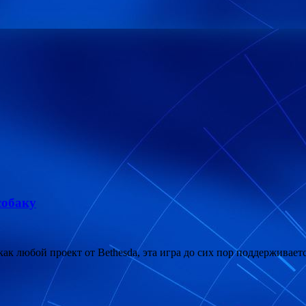
собаку
 как любой проект от Bethesda, эта игра до сих пор поддерживае