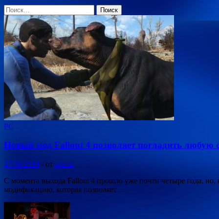
Найти:
PC
Новый мод Fallout 4 позволяет погладить любую 
17.09.2019
-
от
admin
С момента выхода Fallout 4 прошло уже почти четыре года, но,
модификацию, которая позволяет …