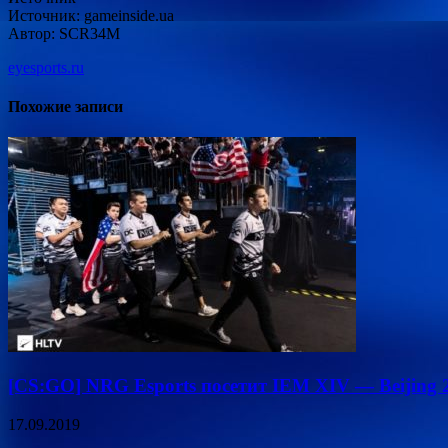
Источник: gameinside.ua
Автор: SCR34M
eyesports.ru
Похожие записи
[CS:GO] NRG Esports посетит IEM XIV — Beijing 
17.09.2019