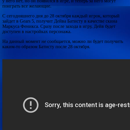
у него нет, но он появился в игре, и теперь за него могут
поиграть все желающие.
С сегодняшнего дня до 28 октября каждый игрок, который
зайдет в Gears 5, получит Дейва Батисту в качестве скина
Маркуса Феникса. Сразу после захода в игру, Дейв будет
доступен в настройках персонажа.
На данный момент не сообщается, можно ли будет получить
каким-то образом Батисту после 28 октября.