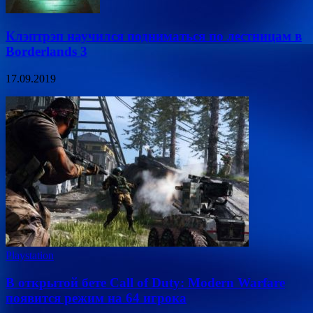
Клэптрэп научился подниматься по лестницам в
Borderlands 3
17.09.2019
Playstation
В открытой бете Call of Duty: Modern Warfare
появится режим на 64 игрока