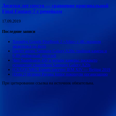
Десятки лет спустя — сравнение оригинальной
Final Fantasy 7 с ремейком
17.09.2019
Последние записи
Хромбук Google Pixelbook 2 «Atlas» с 4K-экраном
засветился на фото
Грядёт анонс Samsung Galaxy A20s: тройная камера и
6,49-дюймовый дисплей
Чип Snapdragon 450 и четыре камеры: раскрыто
оснащение смартфона Samsung Galaxy A20s
[CS:GO] NRG Esports посетит IEM XIV — Beijing 2019
[Dota 2] Игроки Pavaga Junior покинули организацию
При цитировании ссылка на источник обязательна.