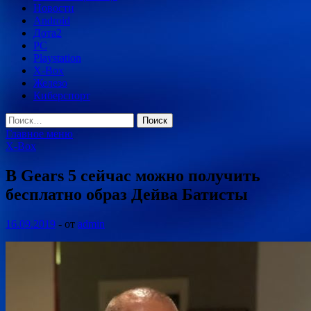
Новости
Android
Дота2
PC
Playstation
X-Box
Железо
Киберспорт
Найти:
Главное меню
X-Box
В Gears 5 сейчас можно получить
бесплатно образ Дейва Батисты
16.09.2019
-
от
admin