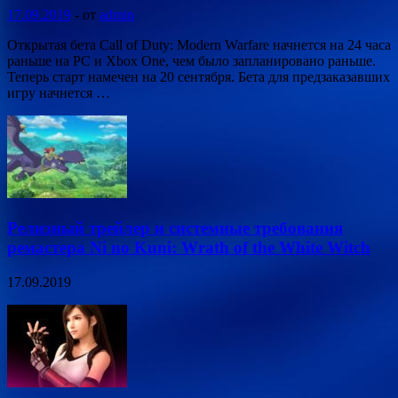
17.09.2019
-
от
admin
Открытая бета Call of Duty: Modern Warfare начнется на 24 часа
раньше на PC и Xbox One, чем было запланировано раньше.
Теперь старт намечен на 20 сентября. Бета для предзаказавших
игру начнется …
Релизный трейлер и системные требования
ремастера Ni no Kuni: Wrath of the White Witch
17.09.2019