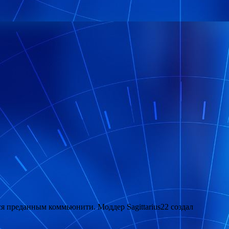
тся преданным коммьюнити. Моддер Sagittarius22 создал