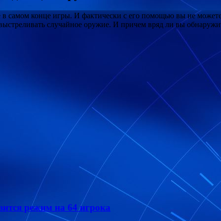
е в самом конце игры. И фактически с его помощью вы не можете
 выстреливать случайное оружие. И причем вряд ли вы обнаружи
явится режим на 64 игрока