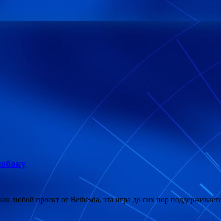
собаку
 как любой проект от Bethesda, эта игра до сих пор поддерживае