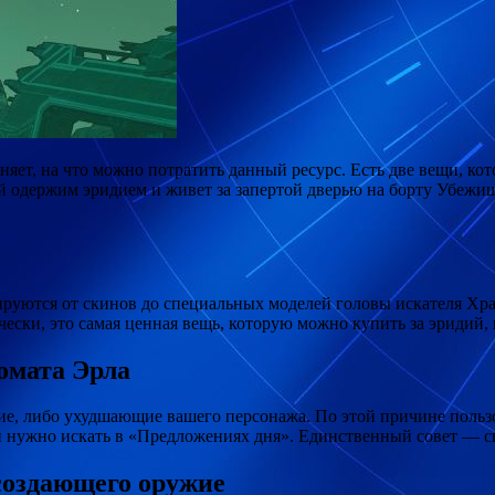
сняет, на что можно потратить данный ресурс. Есть две вещи, 
ый одержим эридием и живет за
запертой дверью на борту Убежи
ируются от скинов до специальных моделей головы искателя Хра
чески, это самая ценная вещь, которую можно купить за эридий
омата Эрла
е, либо ухудшающие вашего персонажа. По этой причине пользова
и нужно искать в «Предложениях дня». Единственный совет — 
создающего оружие