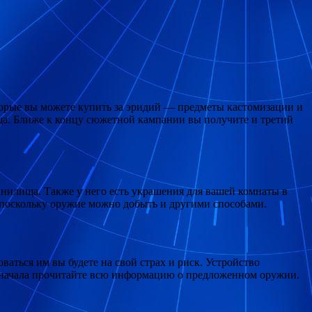
которые вы можете купить за эридий — предметы кастомизации и
ща. Ближе к концу сюжетной кампании вы получите и третий
нилища. Также у него есть украшения для вашей комнаты в
, поскольку оружие можно добыть и другими способами.
ться им вы будете на свой страх и риск. Устройство
сначала прочитайте всю информацию о предложенном оружии.