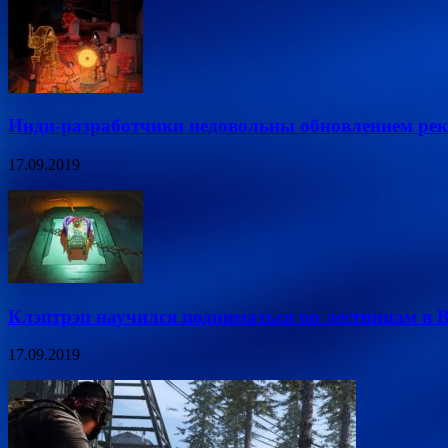
Инди-разработчики недовольны обновлением рек
17.09.2019
Клэптрэп научился подниматься по лестницам в B
17.09.2019