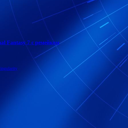
al Fantasy 7 с ремейком
ngularity