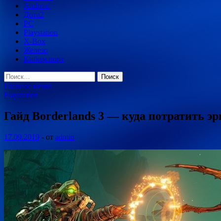
Android
Дота2
PC
Playstation
X-Box
Железо
Киберспорт
Найти:
Главное меню
Playstation
Гайд Borderlands 3 — куда потратить э
17.09.2019
-
от
admin