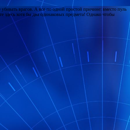
 убивать врагов. А все по одной простой причине: вместо пуль
те здесь хотя бы два одинаковых предмета! Однако чтобы