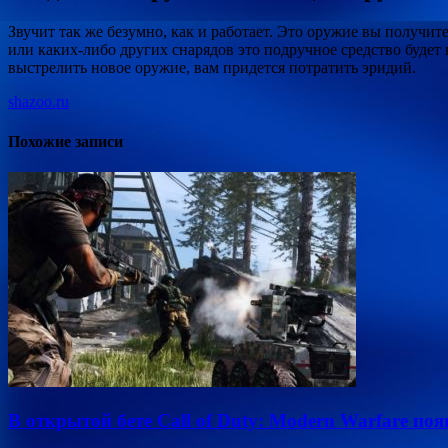
Звучит так же безумно, как и работает. Это оружие вы получит
или каких-либо других снарядов это подручное средство будет
выстрелить новое оружие, вам придется потратить эридий.
shazoo.ru
Похожие записи
В открытой бете Call of Duty: Modern Warfare по