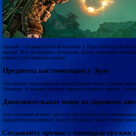
Эридий — редкая валюта
Borderlands 3
. При этом игра не объя
оружие. Все это связано с Безумным Эрлом, торговцем, котор
вариант для вложения эридия.
Предметы кастомизации у Эрла
Эрл продает разнообразные косметические вещи, которые варь
Убежище. За каждый предмет придется отдавать эридий. Техни
Дополнительные вещи из торгового авт
Этот торговый автомат дает случайные вещи, либо усиливающи
находится перед дверью Эрла на Убежище. Самые лучшие вещ
Создавайте оружие с помощью оружия 