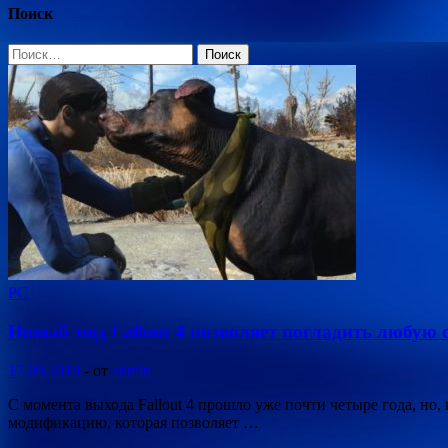
Поиск
Найти:
PC
Новый мод Fallout 4 позволяет погладить любую 
17.09.2019
-
от
admin
С момента выхода Fallout 4 прошло уже почти четыре года, но,
модификацию, которая позволяет …