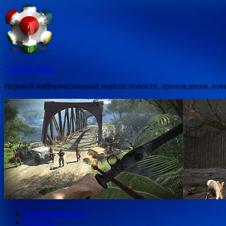
Перейти
к
содержимому
GAMES-MAP
Игровой информационный портал: новости, прохождения, новин
Главная страница
Новости