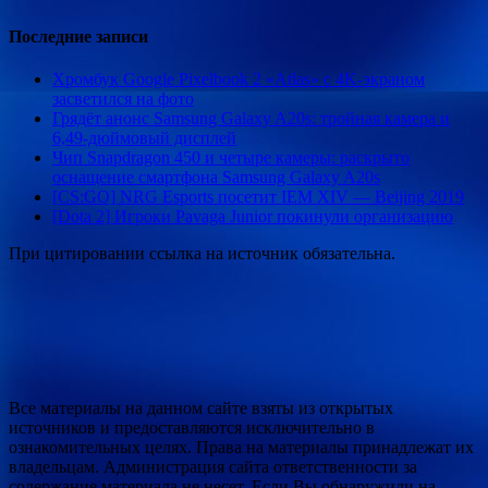
Последние записи
Хромбук Google Pixelbook 2 «Atlas» с 4K-экраном
засветился на фото
Грядёт анонс Samsung Galaxy A20s: тройная камера и
6,49-дюймовый дисплей
Чип Snapdragon 450 и четыре камеры: раскрыто
оснащение смартфона Samsung Galaxy A20s
[CS:GO] NRG Esports посетит IEM XIV — Beijing 2019
[Dota 2] Игроки Pavaga Junior покинули организацию
При цитировании ссылка на источник обязательна.
Все материалы на данном сайте взяты из открытых
источников и предоставляются исключительно в
ознакомительных целях. Права на материалы принадлежат их
владельцам. Администрация сайта ответственности за
содержание материала не несет. Если Вы обнаружили на