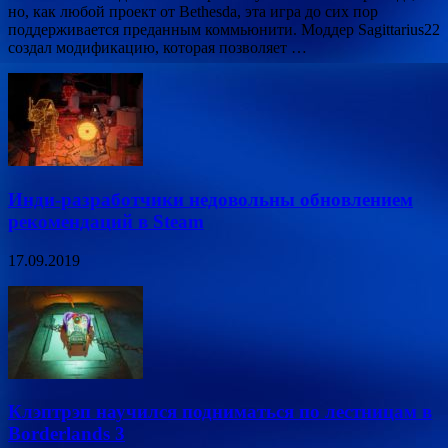
но, как любой проект от Bethesda, эта игра до сих пор
поддерживается преданным коммьюнити. Моддер Sagittarius22
создал модификацию, которая позволяет …
Инди-разработчики недовольны обновлением
рекомендаций в Steam
17.09.2019
Клэптрэп научился подниматься по лестницам в
Borderlands 3