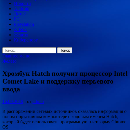
Новости
Android
Дота2
PC
Playstation
X-Box
Железо
Киберспорт
Найти:
Главное меню
Железо
Хромбук Hatch получит процессор Intel
Comet Lake и поддержку перьевого
ввода
16.09.2019
-
от
admin
В распоряжении сетевых источников оказалась информация о
новом портативном компьютере с кодовым именем Hatch,
который будет использовать программную платформу Chrome
OS.