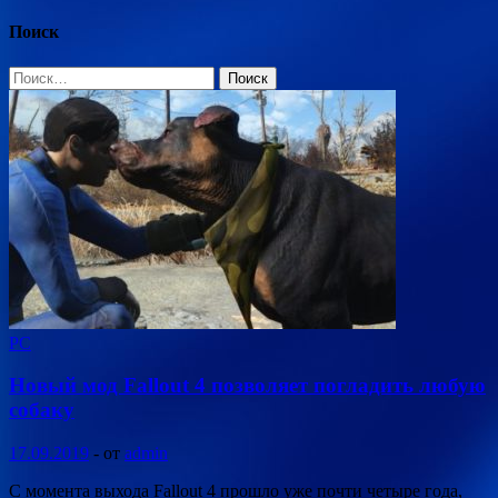
Поиск
Найти:
PC
Новый мод Fallout 4 позволяет погладить любую
собаку
17.09.2019
-
от
admin
С момента выхода Fallout 4 прошло уже почти четыре года,