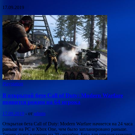
17.09.2019
Playstation
В открытой бете Call of Duty: Modern Warfare
появится режим на 64 игрока
17.09.2019
-
от
admin
Открытая бета Call of Duty: Modern Warfare начнется на 24 часа
раньше на PC и Xbox One, чем было запланировано раньше.
Теперь старт намечен на 20 сентября. Бета для предзаказавших