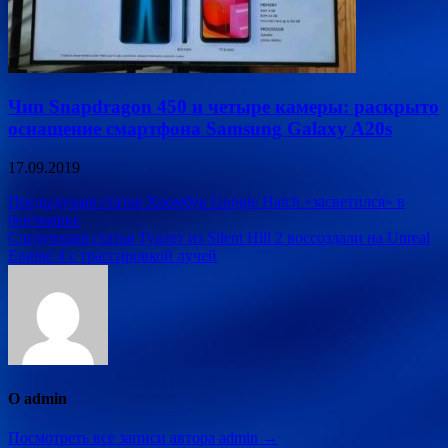
Чип Snapdragon 450 и четыре камеры: раскрыто
оснащение смартфона Samsung Galaxy A20s
17.09.2019
Навигация
Предыдущая статья
Хромбук Google Hatch «засветился» в
бенчмарке
по
Следующая статья
Туалет из Silent Hill 2 воссоздали на Unreal
записям
Engine 4 с трассировкой лучей
О admin
Посмотреть все записи автора admin →