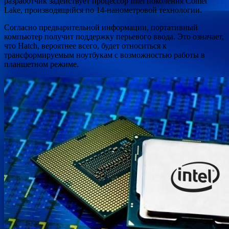
разработчик задействует процессор Intel
поколения Comet
Lake, производящийся по 14-нанометровой технологии.
Согласно предварительной информации, портативный
компьютер получит поддержку перьевого ввода. Это означает,
что Hatch, вероятнее всего, будет относиться к
трансформируемым ноутбукам с возможностью работы в
планшетном режиме.