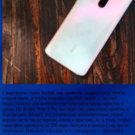
Смартфоны серии Redmi, как правило, создаются не чтобы
очаровывать, а чтобы покорять грубой силой — за счет
недоступного для конкурентов сочетания характеристик и
цены. Но Redmi Note 8 Pro выглядит на удивление приятно и
благородно. Может, это очарование исключительно белой
версии (есть также черная, синяя и красная), но к тому, чтобы
смартфон примерно за 200 евро смотрелся именно так, мы не
привыкли. Никаких изысков, все стандартно — дисплей с