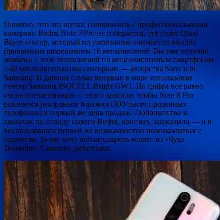
Понятно, что это шутка: соперничать с профессиональными
камерами Redmi Note 8 Pro не собирается, тут стоит Quad
Bayer-сенсор, который по умолчанию снимает со вполне
привычным разрешением 16 мегапикселей. Вы уже отлично
знакомы с этой технологией по многочисленным смартфонам
с 48-мегапиксельными сенсорами — авторства Sony или
Samsung. В данном случае впервые в мире использован
сенсор Samsung ISOCELL Bright GW1. Но цифра все равно
очень впечатляющая — этого хватило, чтобы Note 8 Pro
разошелся рекордным тиражом (300 тысяч проданных
телефонов) в первый же день продаж. Любопытство и
ажиотаж по поводу нового Redmi, конечно, зашкалили — и я
воспользовался первой же возможностью познакомиться с
гаджетом. За нее хочу поблагодарить коллег из «Чуда
Техники». Спасибо, ребятушки.