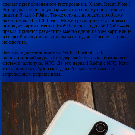
сделает при полноценном тестировании. Xiaomi Redmi Note 8
Pro предлагается в двух вариантах по объему оперативной
памяти: 6 или 8 Гбайт. Также есть два варианта по объему
накопителя: 64 и 128 Гбайт. Можно расширить этот объем с
помощью карты памяти microSD емкостью до 256 Гбайт — ее,
правда, придется разместить вместо одной из SIM-карт. Какие
из версий доедут до официальных продаж в России — пока
неизвестно.
Здесь есть двухдиапазонный Wi-Fi, Bluetooth 5.0,
навигационный модуль с поддержкой нужных спутниковых
систем и, аллилуйя, NFC! Да, это первый Redmi с NFC. Кого-
то эта новость взбудоражит даже больше, чем камера с
запредельным разрешением.