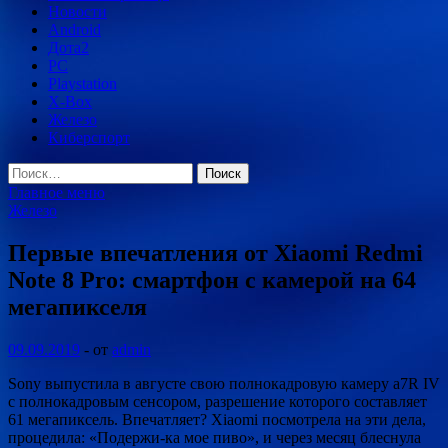
Новости
Android
Дота2
PC
Playstation
X-Box
Железо
Киберспорт
Найти:
Главное меню
Железо
Первые впечатления от Xiaomi Redmi
Note 8 Pro: смартфон с камерой на 64
мегапикселя
09.09.2019
-
от
admin
Sony выпустила в августе свою полнокадровую камеру a7R IV
с полнокадровым сенсором, разрешение которого составляет
61 мегапиксель. Впечатляет? Xiaomi посмотрела на эти дела,
процедила: «Подержи-ка мое пиво», и через месяц блеснула