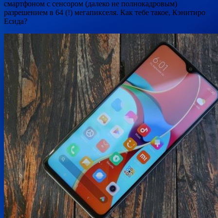
смартфоном с сенсором (далеко не
полнокадровым)
разрешением в 64 (!) мегапикселя. Как тебе такое, Кэнитиро
Есида?